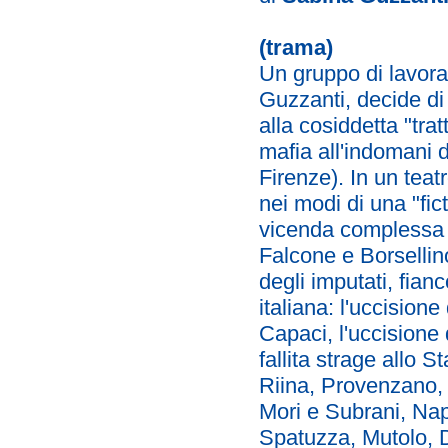
(trama)
Un gruppo di lavorat
Guzzanti, decide di
alla cosiddetta "tra
mafia all'indomani 
Firenze). In un teat
nei modi di una "fic
vicenda complessa e
Falcone e Borsellin
degli imputati, fianc
italiana: l'uccision
Capaci, l'uccisione
fallita strage allo S
Riina, Provenzano, C
Mori e Subrani, Nap
Spatuzza, Mutolo, D