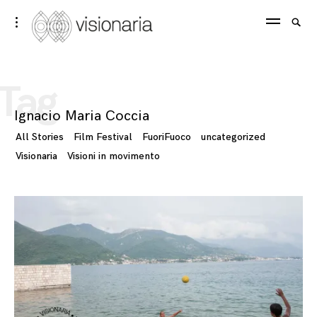
Skip
Visionaria
Searc
toggle
to
open/close
SEA
for:
sidebar
content
Tag
Ignacio Maria Coccia
All Stories
Film Festival
FuoriFuoco
uncategorized
Visionaria
Visioni in movimento