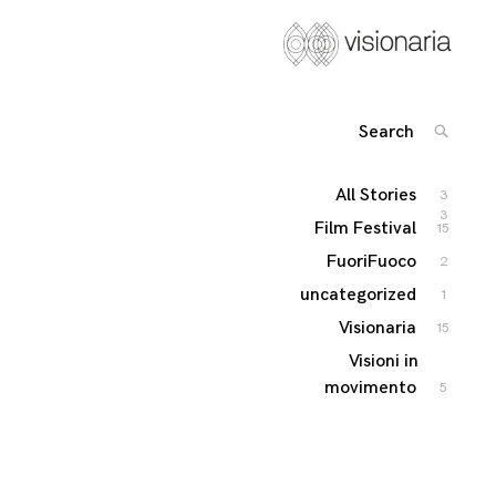
Visionaria
International Film festival
Search
SEARC
for:
All Stories
3
3
Film Festival
15
FuoriFuoco
2
uncategorized
1
Visionaria
15
Visioni in
movimento
5