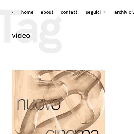
Tag
Skip
home
about
contatti
seguici
archivio
toggle
toggle
child
open/close
menu
to
sidebar
content
video