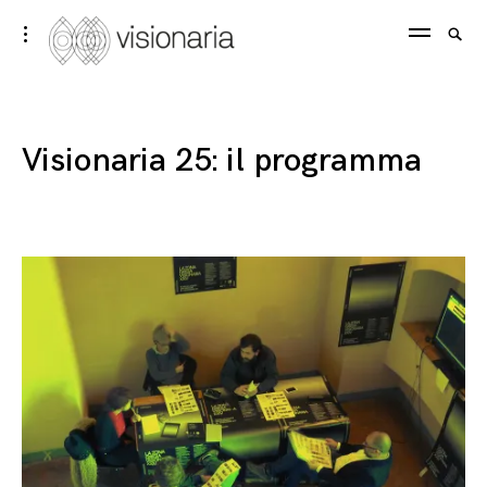
Skip
Visionaria
Searc
toggle
to
open/close
SEA
for:
sidebar
content
Visionaria 25: il programma