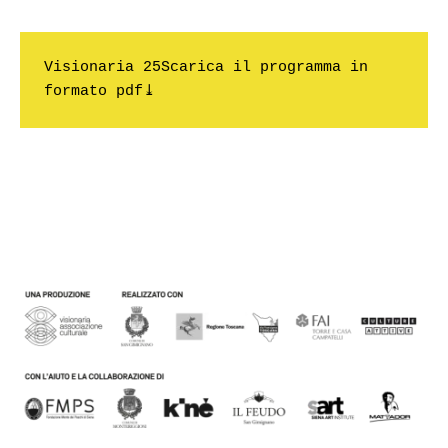
Visionaria 25Scarica il programma in 
formato pdf⤓