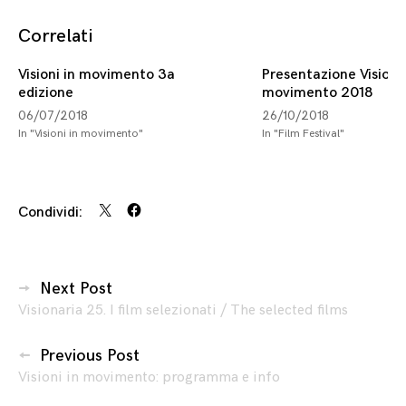
Correlati
Visioni in movimento 3a
Presentazione Visioni 
edizione
movimento 2018
06/07/2018
26/10/2018
In "Visioni in movimento"
In "Film Festival"
Condividi:
Navigazione
Next Post
Visionaria 25. I film selezionati / The selected films
articoli
Previous Post
Visioni in movimento: programma e info