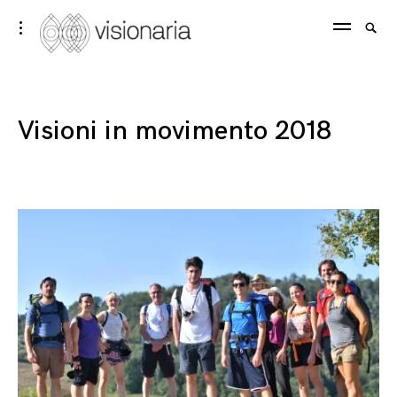
Skip
Visionaria
Searc
toggle
to
open/close
SEA
for:
sidebar
content
Visioni in movimento 2018