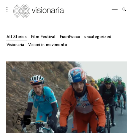
Skip
Visionaria
Searc
toggle
to
open/close
SEA
for:
sidebar
content
All Stories
Film Festival
FuoriFuoco
uncategorized
Visionaria
Visioni in movimento