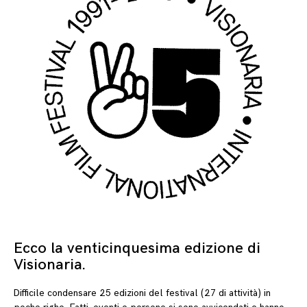
Ecco la venticinquesima edizione di
04
Visionaria.
Difficile condensare 25 edizioni del festival (27 di attività) in